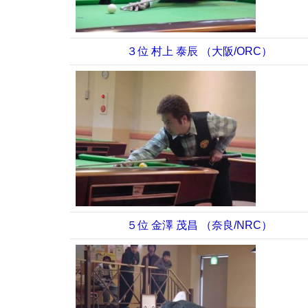
３位 村上 泰辰 （大阪/ORC）
５位 金澤 茂昌 （奈良/NRC）