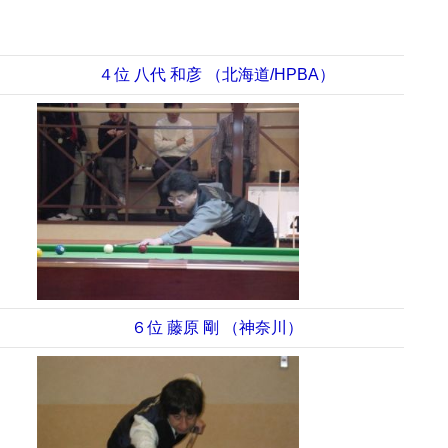
４位 八代 和彦 （北海道/HPBA）
６位 藤原 剛 （神奈川）