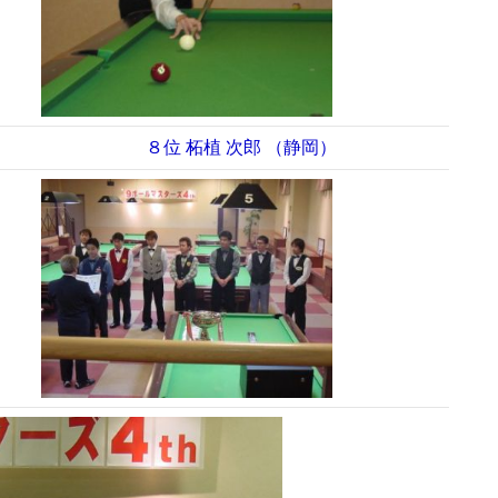
８位 柘植 次郎 （静岡）