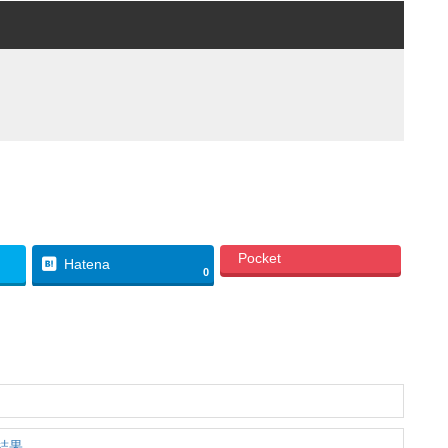
Pocket
Hatena
0
結果