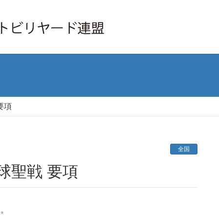
要項
全国
流球聖戦 要項
す。