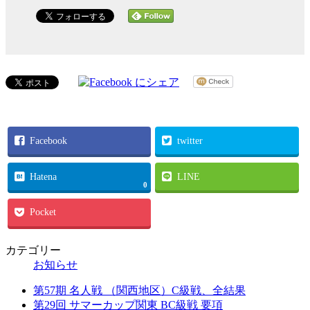
Facebook
twitter
Hatena
LINE
0
Pocket
カテゴリー
お知らせ
第57期 名人戦 （関西地区）C級戦、全結果
第29回 サマーカップ関東 BC級戦 要項