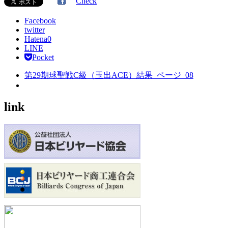
Check
Facebook
twitter
Hatena
0
LINE
Pocket
第29期球聖戦C級（玉出ACE）結果_ページ_08
link