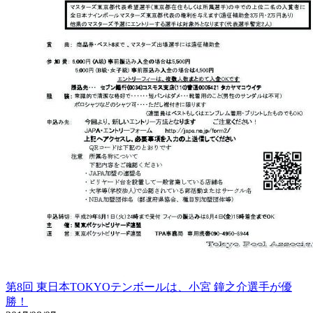
第8回 東日本TOKYOテンボールは、小宮 鐘之介選手が優
勝！