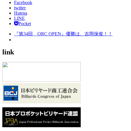
Facebook
twitter
Hatena
LINE
Pocket
『第34回 ORC OPEN』優勝は、吉岡保俊！！
link