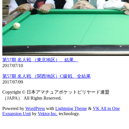
第57期 名人戦 （東北地区）、結果。
2017/07/10
第57期 名人戦 （関西地区）C級戦、全結果
2017/07/09
Copyright © 日本アマチュアポケットビリヤード連盟
（JAPA） All Rights Reserved.
Powered by
WordPress
with
Lightning Theme
&
VK All in One
Expansion Unit
by
Vektor,Inc.
technology.