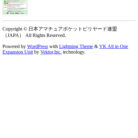
Copyright © 日本アマチュアポケットビリヤード連盟
（JAPA） All Rights Reserved.
Powered by
WordPress
with
Lightning Theme
&
VK All in One
Expansion Unit
by
Vektor,Inc.
technology.