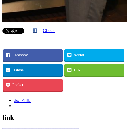
Check
Facebook
twitter
Hatena
LINE
Pocket
dsc_4883
link